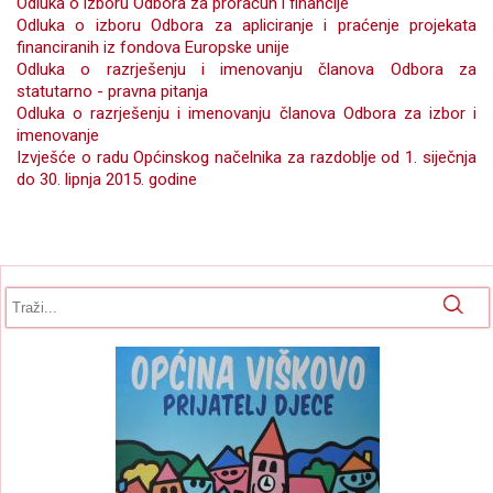
Odluka o izboru Odbora za proračun i financije
Odluka o izboru Odbora za apliciranje i praćenje projekata
financiranih iz fondova Europske unije
Odluka o razrješenju i imenovanju članova Odbora za
statutarno - pravna pitanja
Odluka o razrješenju i imenovanju članova Odbora za izbor i
imenovanje
Izvješće o radu Općinskog načelnika za razdoblje od 1. siječnja
do 30. lipnja 2015. godine
Obrazac pretrage
Pretraga