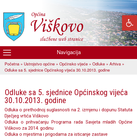
Skoči
na
glavni
sadržaj
Navigacija
Općina
Početna
»
Ustrojstvo općine
»
Općinsko vijeće
»
Odluke
»
Arhiva
»
Viškovo
Vi ste ovdje
Odluke sa 5. sjednice Općinskog vijeća 30.10.2013. godine
Odluke sa 5. sjednice Općinskog vijeća
30.10.2013. godine
Odluka o prethodnoj suglasnosti na 2. izmjenu i dopunu Statuta
Dječjeg vrtića Viškovo
Odluka o prihvaćanju Programa rada Savjeta mladih Općine
Viškovo za 2014. godinu
Odluka o mjestima i prigodama za isticanje zastave