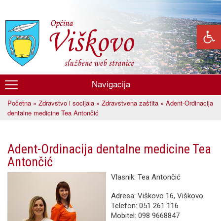
Skoči
na
glavni
sadržaj
Navigacija
Općina
Početna
»
Zdravstvo i socijala
»
Zdravstvena zaštita
» Adent-Ordinacija
Viškovo
Vi ste ovdje
dentalne medicine Tea Antončić
Adent-Ordinacija dentalne medicine Tea
Antončić
Vlasnik: Tea Antončić
Adresa: Viškovo 16, Viškovo
Telefon: 051 261 116
Mobitel: 098 9668847