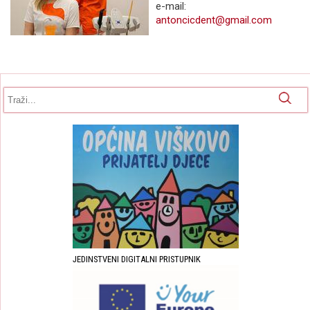
e-mail:
antoncicdent@gmail.com
Obrazac pretrage
Pretraga
JEDINSTVENI DIGITALNI PRISTUPNIK