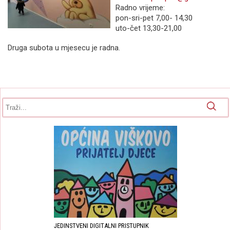
Radno vrijeme:
pon-sri-pet 7,00- 14,30
uto-čet 13,30-21,00
Druga subota u mjesecu je radna.
Obrazac pretrage
Pretraga
JEDINSTVENI DIGITALNI PRISTUPNIK