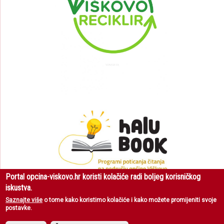
Portal opcina-viskovo.hr koristi kolačiće radi boljeg korisničkog
iskustva.
Saznajte više
o tome kako koristimo kolačiće i kako možete promijeniti svoje
postavke.
Općina Viškovo
| Sva prava pridržana © 2018 |
Uvjeti korištenja
|
Zaštita
privatnosti