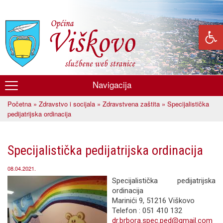
Skoči
na
glavni
sadržaj
Navigacija
Općina
Početna
»
Zdravstvo i socijala
»
Zdravstvena zaštita
» Specijalistička
Viškovo
Vi ste ovdje
pedijatrijska ordinacija
Specijalistička pedijatrijska ordinacija
08.04.2021.
Specijalistička pedijatrijska
ordinacija
Marinići 9, 51216 Viškovo
Telefon : 051 410 132
dr.brbora.spec.ped@gmail.com