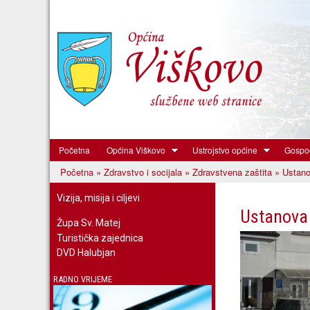
Početna
Općina Viškovo
Ustrojstvo općine
Gospod
Općina
Početna
»
Zdravstvo i socijala
»
Zdravstvena zaštita
» Ustano
Viškovo
Vi ste ovdje
Vizija, misija i ciljevi
Ustanova 
Župa Sv. Matej
Turistička zajednica
DVD Halubjan
RADNO VRIJEME