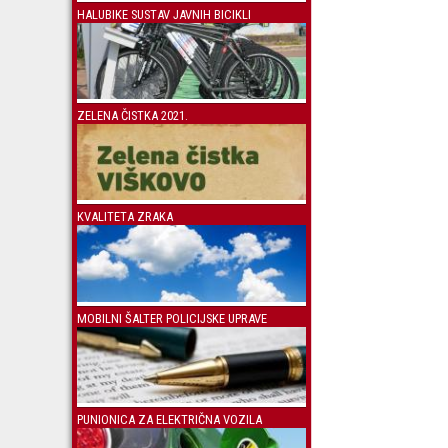
HALUBIKE SUSTAV JAVNIH BICIKLI
ZELENA ČISTKA 2021.
KVALITETA ZRAKA
MOBILNI ŠALTER POLICIJSKE UPRAVE
PUNIONICA ZA ELEKTRIČNA VOZILA