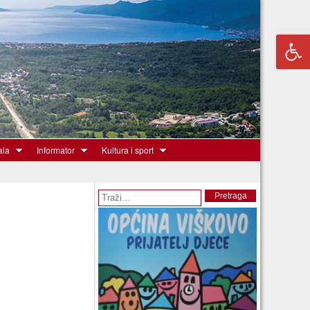
ala
Informator
Kultura i sport
Obrazac pretrage
Pretraga