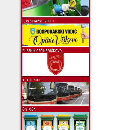
GOSPODARSKI VODIČ
GLASNIK OPĆINE VIŠKOVO
AUTOTROLEJ
ČISTOĆA