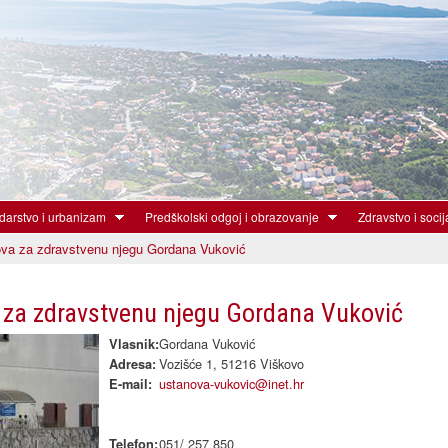
Skoči
na
glavni
sadržaj
arstvo i urbanizam
Predškolski odgoj i obrazovanje
Zdravstvo i socij
va za zdravstvenu njegu Gordana Vuković
za zdravstvenu njegu Gordana Vuković
Gordana Vuković
Vlasnik:
Vozišće 1, 51216 Viškovo
Adresa:
ustanova-vukovic@inet.hr
E-mail:
051/ 257 850
Telefon: