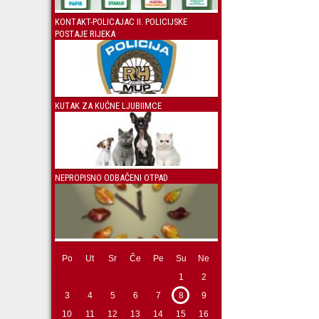
KONTAKT-POLICAJAC II. POLICIJSKE
POSTAJE RIJEKA
KUTAK ZA KUĆNE LJUBIIMCE
NEPROPISNO ODBAČENI OTPAD
Po
Ut
Sr
Če
Pe
Su
Ne
1
2
3
4
5
6
7
8
9
10
11
12
13
14
15
16