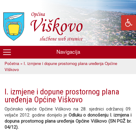
Skoči
na
glavni
sadržaj
Navigacija
Općina
Početna
» I. izmjene i dopune prostornog plana uređenja Općine
Viškovo
Vi ste ovdje
Viškovo
I. izmjene i dopune prostornog plana
uređenja Općine Viškovo
Općinsko vijeće Općine Viškovo na 28. sjednici održanoj 09.
veljače 2012. godine donijelo je
Odluku o donošenju I. izmjena i
dopuna prostornog plana uređenja Općine Viškovo (SN PGŽ br.
04/12).