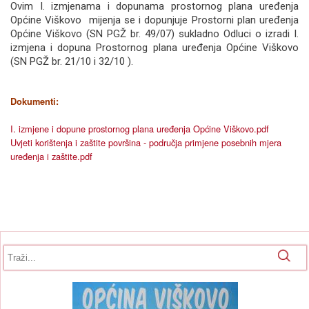
Ovim I. izmjenama i dopunama prostornog plana uređenja
Općine Viškovo mijenja se i dopunjuje Prostorni plan uređenja
Općine Viškovo (SN PGŽ br. 49/07) sukladno Odluci o izradi I.
izmjena i dopuna Prostornog plana uređenja Općine Viškovo
(SN PGŽ br. 21/10 i 32/10 ).
Dokumenti:
I. izmjene i dopune prostornog plana uređenja Općine Viškovo.pdf
Uvjeti korištenja i zaštite površina - područja primjene posebnih mjera
uređenja i zaštite.pdf
Obrazac pretrage
Pretraga