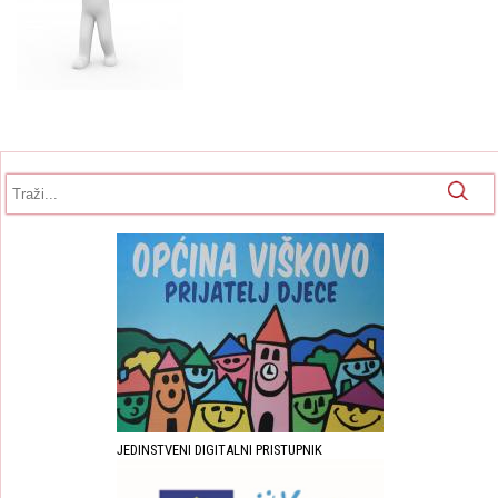
Obrazac pretrage
Pretraga
JEDINSTVENI DIGITALNI PRISTUPNIK