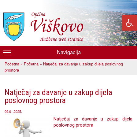
Skoči
na
glavni
sadržaj
Navigacija
Općina
Početna
»
Početna
» Natječaj za davanje u zakup dijela poslovnog
Viškovo
Vi ste ovdje
prostora
Natječaj za davanje u zakup dijela
poslovnog prostora
09.01.2025.
Natječaj za davanje u zakup dijela
poslovnog prostora