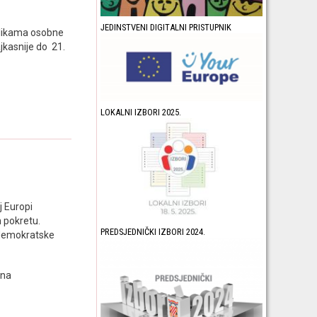
JEDINSTVENI DIGITALNI PRISTUPNIK
eslikama osobne
kasnije do 21.
LOKALNI IZBORI 2025.
j Europi
m pokretu.
PREDSJEDNIČKI IZBORI 2024.
 demokratske
ana