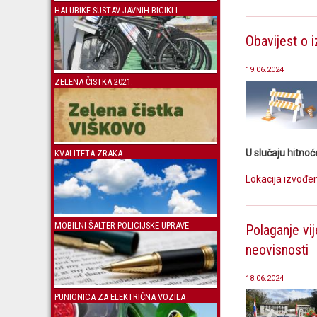
HALUBIKE SUSTAV JAVNIH BICIKLI
Obavijest o i
19.06.2024
ZELENA ČISTKA 2021.
U slučaju hitnoć
KVALITETA ZRAKA
Lokacija izvođe
MOBILNI ŠALTER POLICIJSKE UPRAVE
Polaganje vi
neovisnosti
18.06.2024
PUNIONICA ZA ELEKTRIČNA VOZILA