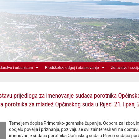
Skoči
na
glavni
sadržaj
arstvo i urbanizam
Predškolski odgoj i obrazovanje
Zdravstvo i socij
tavu prijedloga za imenovanje sudaca porotnika Općinsk
ca porotnika za mladež Općinskog suda u Rijeci 21. lipanj 
Temeljem dopisa Primorsko-goranske županije, Odbora za izbor, i
dodjelu povelja i priznanja, pozivaju se svi zainteresirani na dostav
imenovanje sudaca porotnika Općinskog suda u Rijeci i sudaca por