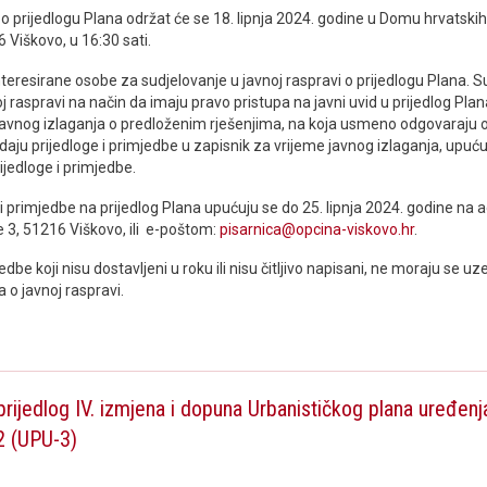
o prijedlogu Plana održat će se 18. lipnja 2024. godine u Domu hrvatskih 
 Viškovo, u 16:30 sati.
teresirane osobe za sudjelovanje u javnoj raspravi o prijedlogu Plana. S
oj raspravi na način da imaju pravo pristupa na javni uvid u prijedlog Plan
 javnog izlaganja o predloženim rješenjima, na koja usmeno odgovaraju 
 daju prijedloge i primjedbe u zapisnik za vrijeme javnog izlaganja, upuću
ijedloge i primjedbe.
i i primjedbe na prijedlog Plana upućuju se do 25. lipnja 2024. godine na
 3, 51216 Viškovo, ili e-poštom:
pisarnica@opcina-viskovo.hr
.
jedbe koji nisu dostavljeni u roku ili nisu čitljivo napisani, ne moraju se uze
a o javnoj raspravi.
 prijedlog IV. izmjena i dopuna Urbanističkog plana uređen
2 (UPU-3)