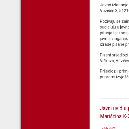
Javno izlaganje 
Vozišće 3, 51216
Pozivaju se zain
sudjeluju u javn
pitanja tijekom
javno izlaganje,
izrade pisane pr
Pisani prijedloz
Viškovo, Vozišće
Prijedlozi i prim
pripremi izvješć
Javni uvid u
Marišćina K-
17.06.2024