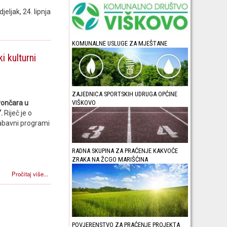
ljak, 24. lipnja
KOMUNALNE USLUGE ZA MJEŠTANE
i kulturni
ZAJEDNICA SPORTSKIH UDRUGA OPĆINE
VIŠKOVO
vončara u
.
Riječ je o
 zabavni programi
RADNA SKUPINA ZA PRAĆENJE KAKVOĆE
ZRAKA NA ŽCGO MARIŠĆINA
Pročitaj više...
POVJERENSTVO ZA PRAĆENJE PROJEKTA