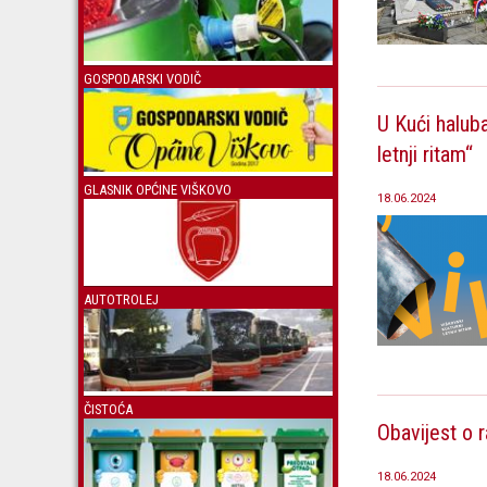
GOSPODARSKI VODIČ
U Kući haluba
letnji ritam“
GLASNIK OPĆINE VIŠKOVO
18.06.2024
AUTOTROLEJ
ČISTOĆA
Obavijest o r
18.06.2024