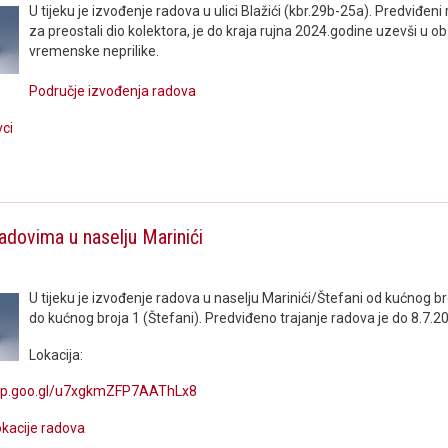
U tijeku je izvođenje radova u ulici Blažići (kbr.29b-25a). Predviđeni
za preostali dio kolektora, je do kraja rujna 2024.godine uzevši u 
vremenske neprilike.
Područje izvođenja radova
vci
radovima u naselju Marinići
U tijeku je izvođenje radova u naselju Marinići/Štefani od kućnog br
do kućnog broja 1 (Štefani). Predviđeno trajanje radova je do 8.7.2
Lokacija:
app.goo.gl/u7xgkmZFP7AAThLx8
lokacije radova