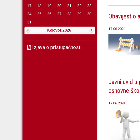
17
18
19
20
21
22
23
24
25
26
27
28
29
30
Obavijest o a
31
17.06.2024
Kolovoz 2026
Izjava o pristupačnosti
Javni uvid u 
osnovne ško
17.06.2024