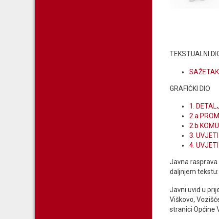
TEKSTUALNI DI
SAŽETAK
GRAFIČKI DIO
1. DETA
2.a PRO
2.b KOM
3. UVJET
4. UVJET
Javna rasprava o
daljnjem tekstu:
Javni uvid u pri
Viškovo, Vozišće
stranici Općine 