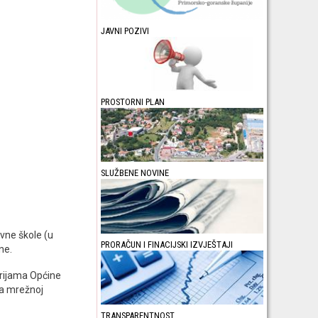
JAVNI POZIVI
PROSTORNI PLAN
SLUŽBENE NOVINE
vne škole (u
PRORAČUN I FINACIJSKI IZVJEŠTAJI
ne.
torijama Općine
na mrežnoj
TRANSPARENTNOST