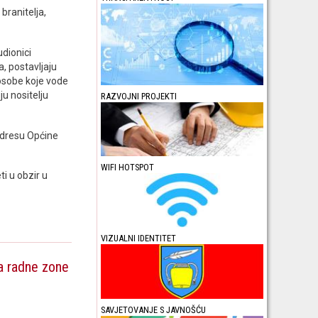
branitelja,
udionici
a, postavljaju
osobe koje vode
ju nositelju
RAZVOJNI PROJEKTI
 adresu Općine
WIFI HOTSPOT
ti u obzir u
VIZUALNI IDENTITET
ja radne zone
SAVJETOVANJE S JAVNOŠĆU