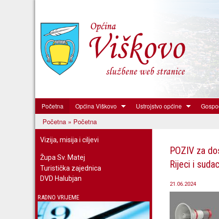
Početna
Općina Viškovo
Ustrojstvo općine
Gospod
Općina
Početna
» Početna
Viškovo
Vi ste ovdje
Vizija, misija i ciljevi
POZIV za dos
Župa Sv. Matej
Rijeci i suda
Turistička zajednica
DVD Halubjan
21.06.2024
RADNO VRIJEME