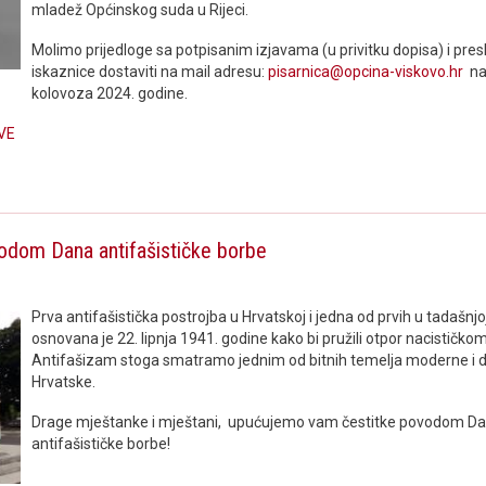
mladež Općinskog suda u Rijeci.
Molimo prijedloge sa potpisanim izjavama (u privitku dopisa) i pr
iskaznice dostaviti na mail adresu:
pisarnica@opcina-viskovo.hr
naj
kolovoza 2024. godine.
VE
odom Dana antifašističke borbe
Prva antifašistička postrojba u Hrvatskoj i jedna od prvih u tadašnjo
osnovana je 22. lipnja 1941. godine kako bi pružili otpor nacističko
Antifašizam stoga smatramo jednim od bitnih temelja moderne i
Hrvatske.
Drage mještanke i mještani, upućujemo vam čestitke povodom D
antifašističke borbe!