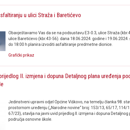
sfaltiranju u ulici Straža i Baretićevo
Obavještavamo Vas da se na podsustavu E3-0.3, ulice Straža (kbr.44
ulice Baretićevo (kbr.43-56). dana 18.06.2024. godine i 19.06.2024.
do 18:00 h planira izvoditi asfaltiranje predmetne dionice.
Grafički prikaz
prijedlog II. izmjena i dopuna Detaljnog plana uređenja po
le
Jedinstveni upravni odjel Općine Viškovo, na temelju članka 98. st
prostornom uređenju („Narodne novine“ broj: 153/13, 65/17, 114/1
67/23), stavlja na javni uvid prijedlog II. izmjena i dopuna Detaljno
područja osnovne škole.