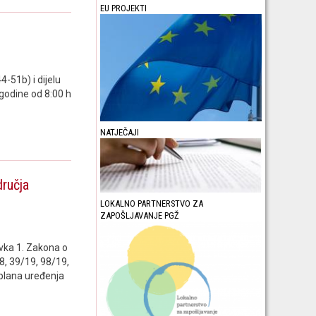
EU PROJEKTI
-51b) i dijelu
 godine od 8:00 h
NATJEČAJI
dručja
LOKALNO PARTNERSTVO ZA
ZAPOŠLJAVANJE PGŽ
avka 1. Zakona o
8, 39/19, 98/19,
g plana uređenja