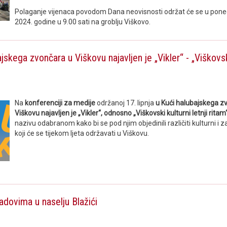
Polaganje vijenaca povodom Dana neovisnosti održat će se u ponedje
2024. godine u 9.00 sati na groblju Viškovo.
jskega zvončara u Viškovu najavljen je „Vikler“ - „Viškovsk
Na
konferenciji za medije
održanoj 17. lipnja
u Kući halubajskega z
Viškovu najavljen je „Vikler“, odnosno „Viškovski kulturni letnji ritam“
nazivu odabranom kako bi se pod njim objedinili različiti kulturni i
koji će se tijekom ljeta održavati u Viškovu.
adovima u naselju Blažići