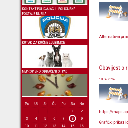
KONTAKT-POLICAJAC II. POLICIJSKE
POSTAJE RIJEKA
Alternativni pra
KUTAK ZA KUĆNE LJUBIIMCE
Obavijest o 
NEPROPISNO ODBAČENI OTPAD
18.06.2024
Po
Ut
Sr
Če
Pe
Su
Ne
1
2
https://maps.
3
4
5
6
7
8
9
Grafički prikaz 
10
11
12
13
14
15
16