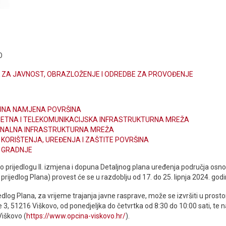
O
 ZA JAVNOST, OBRAZLOŽENJE I ODREDBE ZA PROVOĐENJE
LJNA NAMJENA POVRŠINA
METNA I TELEKOMUNIKACIJSKA INFRASTRUKTURNA MREŽA
UNALNA INFRASTRUKTURNA MREŽA
I KORIŠTENJA, UREĐENJA I ZAŠTITE POVRŠINA
I GRADNJE
 prijedlogu II. izmjena i dopuna Detaljnog plana uređenja područja osno
 prijedlog Plana) provest će se u razdoblju od 17. do 25. lipnja 2024. godi
jedlog Plana, za vrijeme trajanja javne rasprave, može se izvršiti u pros
 3, 51216 Viškovo, od ponedjeljka do četvrtka od 8:30 do 10:00 sati, te 
Viškovo (
https://www.opcina-viskovo.hr/
).