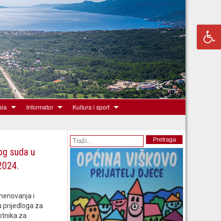
ala
Informator
Kultura i sport
Obrazac pretrage
Pretraga
og suda u
2024.
menovanja i
u prijedloga za
otnika za