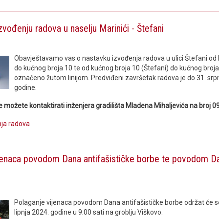
zvođenju radova u naselju Marinići - Štefani
Obavještavamo vas o nastavku izvođenja radova u ulici Štefani od 
do kućnog broja 10 te od kućnog broja 10 (Štefani) do kućnog broja
označeno žutom linijom. Predviđeni završetak radova je do 31. srp
godine.
e možete kontaktirati inženjera gradilišta Mladena Mihaljevića na broj 
nja radova
jenaca povodom Dana antifašističke borbe te povodom D
Polaganje vijenaca povodom Dana antifašističke borbe održat će se
lipnja 2024. godine u 9.00 sati na groblju Viškovo.