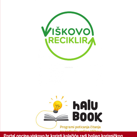
Portal opcina-viskovo.hr koristi kolačiće radi boljeg korisničkog