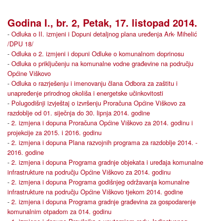
Godina I., br. 2, Petak, 17. listopad 2014.
-
Odluka o II. izmjeni i Dopuni detaljnog plana uređenja Ark- Mihelić
/DPU 18/
-
Odluka o 2. izmjeni i dopuni Odluke o komunalnom doprinosu
-
Odluka o priključenju na komunalne vodne građevine na području
Općine Viškovo
-
Odluka o razrješenju i imenovanju člana Odbora za zaštitu i
unapređenje prirodnog okoliša i energetske učinkovitosti
-
Polugodišnji izvještaj o izvršenju Proračuna Općine Viškovo za
razdoblje od 01. siječnja do 30. lipnja 2014. godine
-
2. izmjena i dopuna Proračuna Općine Viškovo za 2014. godinu i
projekcije za 2015. i 2016. godinu
-
2. izmjena i dopuna Plana razvojnih programa za razdoblje 2014. -
2016. godine
-
2. izmjena i dopuna Programa gradnje objekata i uređaja komunalne
infrastrukture na području Općine Viškovo za 2014. godinu
-
2. izmjena i dopuna Programa godišnjeg održavanja komunalne
infrastrukture na području Općine Viškovo tjekom 2014. godine
-
2. izmjena i dopuna Programa gradnje građevina za gospodarenje
komunalnim otpadom za 014. godinu