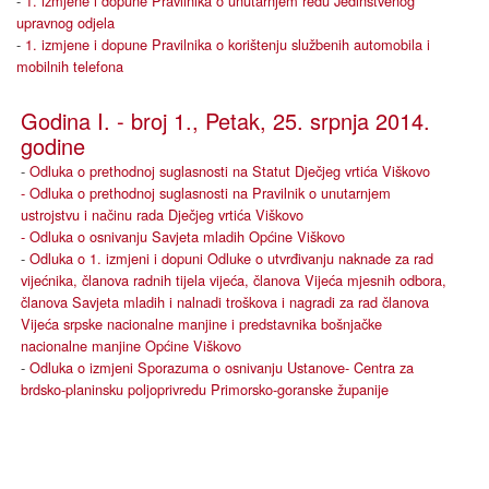
-
1. izmjene i dopune Pravilnika o unutarnjem redu Jedinstvenog
upravnog odjela
-
1. izmjene i dopune Pravilnika o korištenju službenih automobila i
mobilnih telefona
Godina I. - broj 1., Petak, 25. srpnja 2014.
godine
-
Odluka o prethodnoj suglasnosti na Statut Dječjeg vrtića Viškovo
- Odluka o prethodnoj suglasnosti na Pravilnik o unutarnjem
ustrojstvu i načinu rada Dječjeg vrtića Viškovo
- Odluka o osnivanju Savjeta mladih Općine Viškovo
-
Odluka o 1. izmjeni i dopuni Odluke o utvrđivanju naknade za rad
vijećnika, članova radnih tijela vijeća, članova Vijeća mjesnih odbora,
članova Savjeta mladih i nalnadi troškova i nagradi za rad članova
Vijeća srpske nacionalne manjine i predstavnika bošnjačke
nacionalne manjine Općine Viškovo
-
Odluka o izmjeni Sporazuma o osnivanju Ustanove- Centra za
brdsko-planinsku poljoprivredu Primorsko-goranske županije