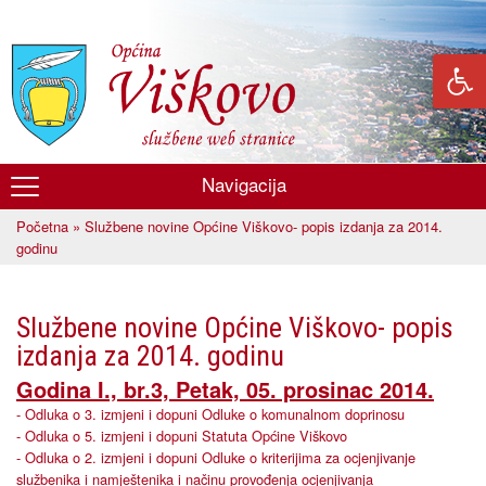
Skoči
na
glavni
sadržaj
Navigacija
Općina
Početna
» Službene novine Općine Viškovo- popis izdanja za 2014.
Viškovo
Vi ste ovdje
godinu
Službene novine Općine Viškovo- popis
izdanja za 2014. godinu
Godina I., br.3, Petak, 05. prosinac 2014.
- Odluka o 3. izmjeni i dopuni Odluke o komunalnom doprinosu
- Odluka o 5. izmjeni i dopuni Statuta Općine Viškovo
- Odluka o 2. izmjeni i dopuni Odluke o kriterijima za ocjenjivanje
službenika i namještenika i načinu provođenja ocjenjivanja