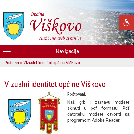
Skoči
na
glavni
sadržaj
Navigacija
Općina
Početna
» Vizualni identitet općine Viškovo
Viškovo
Vi ste ovdje
Vizualni identitet općine Viškovo
Poštovani,
Naš grb i zastavu možete
skinuti u pdf formatu. Pdf
datoteku možete otvoriti sa
programom Adobe Reader.